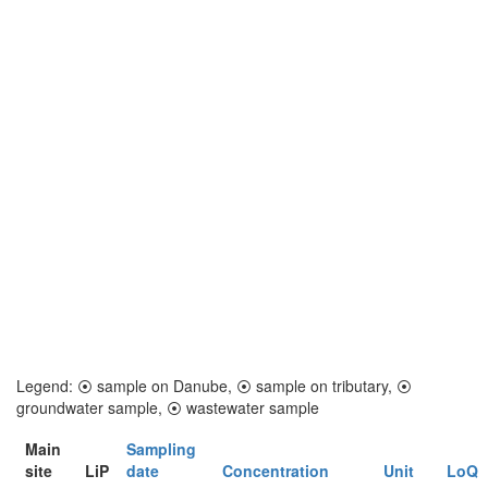
Legend:
⦿
sample on Danube,
⦿
sample on tributary,
⦿
groundwater sample,
⦿
wastewater sample
Main
Sampling
site
LiP
date
Concentration
Unit
LoQ