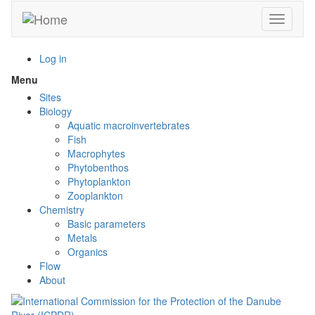
Skip
Toggle n
to
main
content
Log in
Menu
Toggle
menu
Sites
visibility
Biology
Aquatic macroinvertebrates
Fish
Macrophytes
Phytobenthos
Phytoplankton
Zooplankton
Chemistry
Basic parameters
Metals
Organics
Flow
About