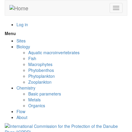
Skip
Toggle n
to
main
content
Log in
Menu
Toggle
menu
Sites
visibility
Biology
Aquatic macroinvertebrates
Fish
Macrophytes
Phytobenthos
Phytoplankton
Zooplankton
Chemistry
Basic parameters
Metals
Organics
Flow
About