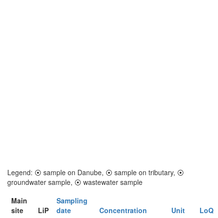
Legend:
⦿
sample on Danube,
⦿
sample on tributary,
⦿
groundwater sample,
⦿
wastewater sample
Main
Sampling
site
LiP
date
Concentration
Unit
LoQ