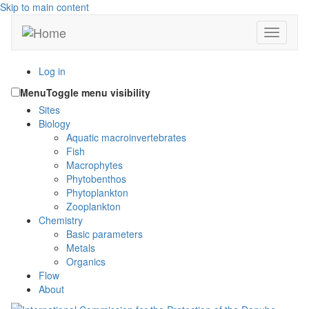
Skip to main content
Toggle n
Log in
Menu
Toggle menu visibility
Sites
Biology
Aquatic macroinvertebrates
Fish
Macrophytes
Phytobenthos
Phytoplankton
Zooplankton
Chemistry
Basic parameters
Metals
Organics
Flow
About