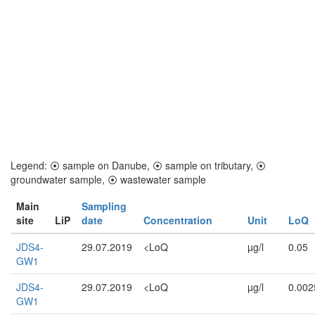
Legend:
⦿
sample on Danube,
⦿
sample on tributary,
⦿
groundwater sample,
⦿
wastewater sample
Main
Sampling
site
LiP
date
Concentration
Unit
LoQ
JDS4-
29.07.2019
<LoQ
µg/l
0.05
GW1
JDS4-
29.07.2019
<LoQ
µg/l
0.002
GW1